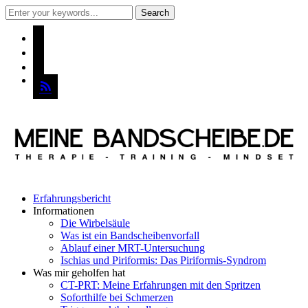
instagram
pinterest
mail
rss
Erfahrungsbericht
Informationen
Die Wirbelsäule
Was ist ein Bandscheibenvorfall
Ablauf einer MRT-Untersuchung
Ischias und Piriformis: Das Piriformis-Syndrom
Was mir geholfen hat
CT-PRT: Meine Erfahrungen mit den Spritzen
Soforthilfe bei Schmerzen