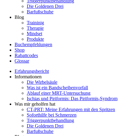
Triggerpunktbehandlung
Die Goldenen Drei
Barfußschuhe
Blog
Traininig
Therapie
Mindset
Produkte
Buchempfehlungen
Shop
Rabattcodes
Glossar
Erfahrungsbericht
Informationen
Die Wirbelsäule
Was ist ein Bandscheibenvorfall
Ablauf einer MRT-Untersuchung
Ischias und Piriformis: Das Piriformis-Syndrom
Was mir geholfen hat
CT-PRT: Meine Erfahrungen mit den Spritzen
Soforthilfe bei Schmerzen
Triggerpunktbehandlung
Die Goldenen Drei
Barfußschuhe