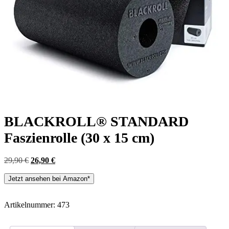
BLACKROLL® STANDARD
Faszienrolle (30 x 15 cm)
Ursprünglicher
Aktueller
29,90
€
26,90
€
Preis
Preis
war:
ist:
Jetzt ansehen bei Amazon*
29,90 €
26,90 €.
Artikelnummer:
473