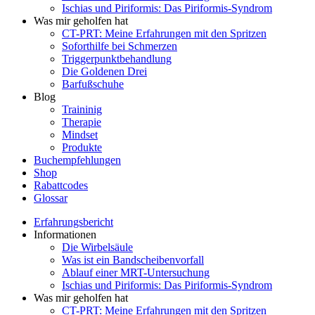
Ischias und Piriformis: Das Piriformis-Syndrom
Was mir geholfen hat
CT-PRT: Meine Erfahrungen mit den Spritzen
Soforthilfe bei Schmerzen
Triggerpunktbehandlung
Die Goldenen Drei
Barfußschuhe
Blog
Traininig
Therapie
Mindset
Produkte
Buchempfehlungen
Shop
Rabattcodes
Glossar
Erfahrungsbericht
Informationen
Die Wirbelsäule
Was ist ein Bandscheibenvorfall
Ablauf einer MRT-Untersuchung
Ischias und Piriformis: Das Piriformis-Syndrom
Was mir geholfen hat
CT-PRT: Meine Erfahrungen mit den Spritzen