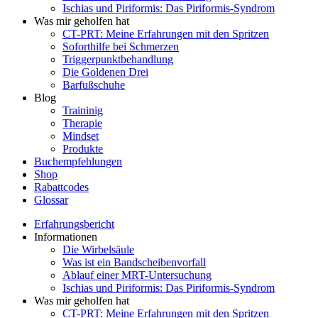
Ischias und Piriformis: Das Piriformis-Syndrom
Was mir geholfen hat
CT-PRT: Meine Erfahrungen mit den Spritzen
Soforthilfe bei Schmerzen
Triggerpunktbehandlung
Die Goldenen Drei
Barfußschuhe
Blog
Traininig
Therapie
Mindset
Produkte
Buchempfehlungen
Shop
Rabattcodes
Glossar
Erfahrungsbericht
Informationen
Die Wirbelsäule
Was ist ein Bandscheibenvorfall
Ablauf einer MRT-Untersuchung
Ischias und Piriformis: Das Piriformis-Syndrom
Was mir geholfen hat
CT-PRT: Meine Erfahrungen mit den Spritzen