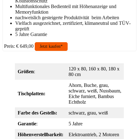
Kollisionsschutz
Multifunktionales Bedienteil mit Höhenanzeige und
Memoryfunktion
nachweislich gesteigerte Produktivität beim Arbeiten
Vielfach ausgezeichnet, zertifiziert, klimaneutral und TÜV-
geprüft
5 Jahre Garantie
Preis: € 649,00
Jetzt kaufen*
120 x 80, 160 x 80, 180 x
Größen
:
80 cm
Ahorn, Buche, grau,
schwarz, weiß, Nussbaum,
Tischplatten:
Eiche furniert, Bambus
Echtholz
Farbe des Gestells:
schwarz, grau, weiß
Garantie
:
5 Jahre
Höhenverstellbarkeit:
Elektroantrieb, 2 Motoren