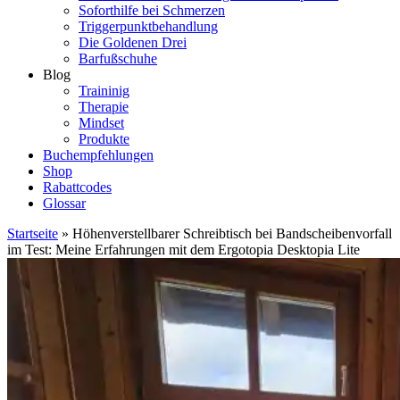
Soforthilfe bei Schmerzen
Triggerpunktbehandlung
Die Goldenen Drei
Barfußschuhe
Blog
Traininig
Therapie
Mindset
Produkte
Buchempfehlungen
Shop
Rabattcodes
Glossar
Startseite
»
Höhenverstellbarer Schreibtisch bei Bandscheibenvorfall
im Test: Meine Erfahrungen mit dem Ergotopia Desktopia Lite