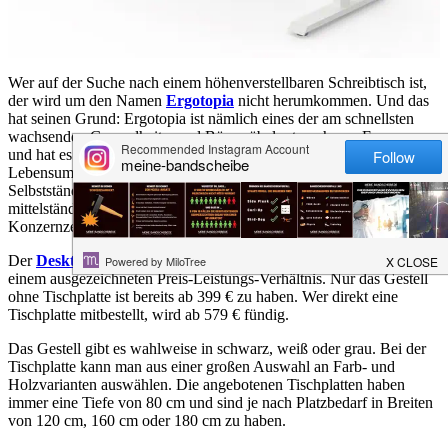
Wer auf der Suche nach einem höhenverstellbaren Schreibtisch ist,
der wird um den Namen
Ergotopia
nicht herumkommen. Und das
hat seinen Grund: Ergotopia ist nämlich eines der am schnellsten
wachsenden Gesundheits- und Büromöbelunternehmen Europas
und hat es sich zur Aufgabe gemacht, die ideale Arbeits- und
Lebensumgebung für Menschen zu erschaffen, egal ob für
Selbstständige im Home-Office, schnell wachsende Startups,
mittelständische Unternehmen oder große Teams in
Konzernzentralen.
Der
Desktopia Lite
* ist das Einsteigermodell von
Ergotopia
* mit
einem ausgezeichneten Preis-Leistungs-Verhältnis. Nur das Gestell
ohne Tischplatte ist bereits ab 399 € zu haben. Wer direkt eine
Tischplatte mitbestellt, wird ab 579 € fündig.
Das Gestell gibt es wahlweise in schwarz, weiß oder grau. Bei der
Tischplatte kann man aus einer großen Auswahl an Farb- und
Holzvarianten auswählen. Die angebotenen Tischplatten haben
immer eine Tiefe von 80 cm und sind je nach Platzbedarf in Breiten
von 120 cm, 160 cm oder 180 cm zu haben.