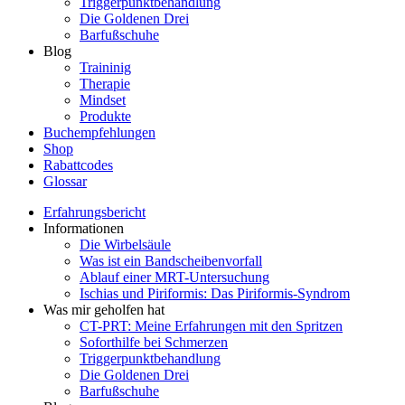
Triggerpunktbehandlung
Die Goldenen Drei
Barfußschuhe
Blog
Traininig
Therapie
Mindset
Produkte
Buchempfehlungen
Shop
Rabattcodes
Glossar
Erfahrungsbericht
Informationen
Die Wirbelsäule
Was ist ein Bandscheibenvorfall
Ablauf einer MRT-Untersuchung
Ischias und Piriformis: Das Piriformis-Syndrom
Was mir geholfen hat
CT-PRT: Meine Erfahrungen mit den Spritzen
Soforthilfe bei Schmerzen
Triggerpunktbehandlung
Die Goldenen Drei
Barfußschuhe