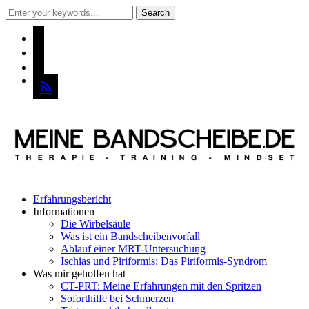
instagram
pinterest
mail
rss
Erfahrungsbericht
Informationen
Die Wirbelsäule
Was ist ein Bandscheibenvorfall
Ablauf einer MRT-Untersuchung
Ischias und Piriformis: Das Piriformis-Syndrom
Was mir geholfen hat
CT-PRT: Meine Erfahrungen mit den Spritzen
Soforthilfe bei Schmerzen