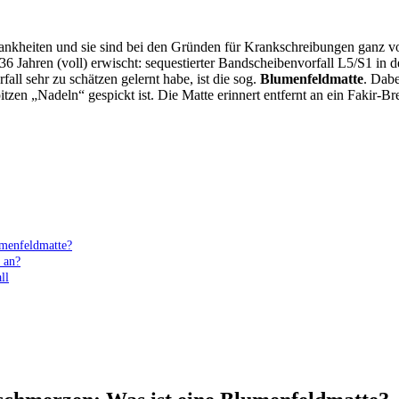
kheiten und sie sind bei den Gründen für Krankschreibungen ganz vorn
6 Jahren (voll) erwischt: sequestierter Bandscheibenvorfall L5/S1 in 
l sehr zu schätzen gelernt habe, ist die sog.
Blumenfeldmatte
. Dabe
zen „Nadeln“ gespickt ist. Die Matte erinnert entfernt an ein Fakir-Bre
umenfeldmatte?
 an?
ll