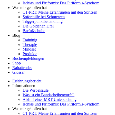
Ischias und Piriformis: Das Piriformis-Syndrom
Was mir geholfen hat
CT-PRT: Meine Erfahrungen mit den Spritzen
Soforthilfe bei Schmerzen
Triggerpunktbehandlung
Die Goldenen Drei
Barfußschuhe
Blog
Traininig
Therapie
Mindset
Produkte
Buchempfehlungen
Shop
Rabattcodes
Glossar
Erfahrungsbericht
Informationen
Die Wirbelsäule
Was ist ein Bandscheibenvorfall
Ablauf einer MRT-Untersuchung
Ischias und Piriformis: Das Piriformis-Syndrom
Was mir geholfen hat
CT-PRT: Meine Erfahrungen mit den Spritzen