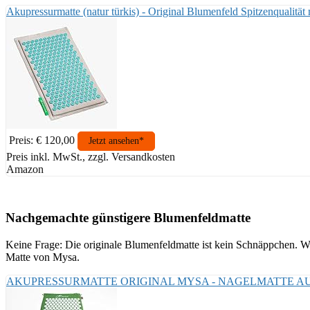
Akupressurmatte (natur türkis) - Original Blumenfeld Spitzenqualität
Preis: € 120,00
Jetzt ansehen*
Preis inkl. MwSt., zzgl. Versandkosten
Amazon
Nachgemachte günstigere Blumenfeldmatte
Keine Frage: Die originale Blumenfeldmatte ist kein Schnäppchen. Wer
Matte von Mysa.
AKUPRESSURMATTE ORIGINAL MYSA - NAGELMATTE AUS ÖKOL