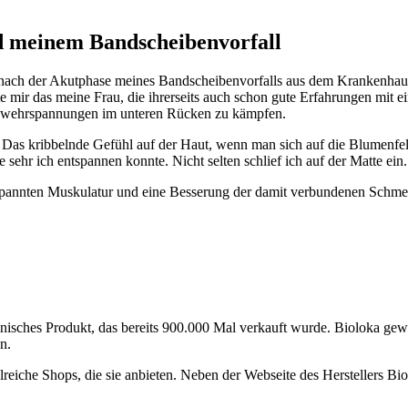
d meinem Bandscheibenvorfall
ich nach der Akutphase meines Bandscheibenvorfalls aus dem Kranken
 mir das meine Frau, die ihrerseits auch schon gute Erfahrungen mit e
Abwehrspannungen im unteren Rücken zu kämpfen.
as kribbelnde Gefühl auf der Haut, wenn man sich auf die Blumenfeldmat
 sehr ich entspannen konnte. Nicht selten schlief ich auf der Matte ein.
nnten Muskulatur und eine Besserung der damit verbundenen Schmerzen
izinisches Produkt, das bereits 900.000 Mal verkauft wurde. Bioloka gewä
n.
reiche Shops, die sie anbieten. Neben der Webseite des Herstellers Bi