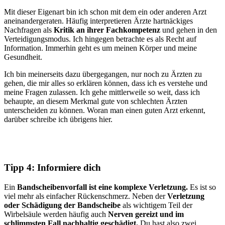
Mit dieser Eigenart bin ich schon mit dem ein oder anderen Arzt
aneinandergeraten. Häufig interpretieren Ärzte hartnäckiges
Nachfragen als
Kritik an ihrer Fachkompetenz
und gehen in den
Verteidigungsmodus. Ich hingegen betrachte es als Recht auf
Information. Immerhin geht es um meinen Körper und meine
Gesundheit.
Ich bin meinerseits dazu übergegangen, nur noch zu Ärzten zu
gehen, die mir alles so erklären können, dass ich es verstehe und
meine Fragen zulassen. Ich gehe mittlerweile so weit, dass ich
behaupte, an diesem Merkmal gute von schlechten Ärzten
unterscheiden zu können. Woran man einen guten Arzt erkennt,
darüber schreibe ich übrigens hier.
Tipp 4: Informiere dich
Ein
Bandscheibenvorfall ist eine komplexe Verletzung.
Es ist so
viel mehr als einfacher Rückenschmerz. Neben der
Verletzung
oder Schädigung der Bandscheibe
als wichtigem Teil der
Wirbelsäule werden häufig auch
Nerven gereizt und im
schlimmsten Fall nachhaltig geschädigt.
Du hast also zwei