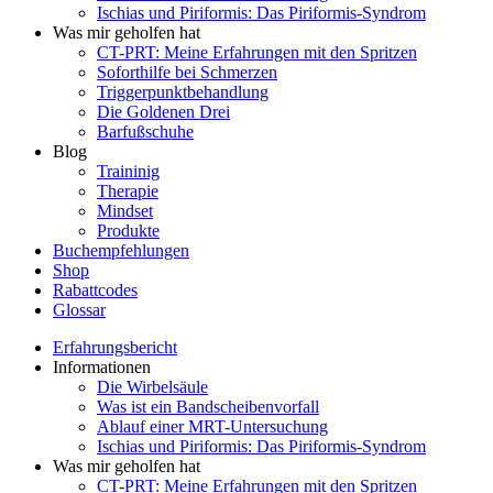
Ischias und Piriformis: Das Piriformis-Syndrom
Was mir geholfen hat
CT-PRT: Meine Erfahrungen mit den Spritzen
Soforthilfe bei Schmerzen
Triggerpunktbehandlung
Die Goldenen Drei
Barfußschuhe
Blog
Traininig
Therapie
Mindset
Produkte
Buchempfehlungen
Shop
Rabattcodes
Glossar
Erfahrungsbericht
Informationen
Die Wirbelsäule
Was ist ein Bandscheibenvorfall
Ablauf einer MRT-Untersuchung
Ischias und Piriformis: Das Piriformis-Syndrom
Was mir geholfen hat
CT-PRT: Meine Erfahrungen mit den Spritzen