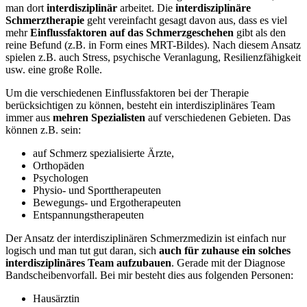
man dort
interdisziplinär
arbeitet. Die
interdisziplinäre
Schmerztherapie
geht vereinfacht gesagt davon aus, dass es viel
mehr
Einflussfaktoren auf das Schmerzgeschehen
gibt als den
reine Befund (z.B. in Form eines MRT-Bildes). Nach diesem Ansatz
spielen z.B. auch Stress, psychische Veranlagung, Resilienzfähigkeit
usw. eine große Rolle.
Um die verschiedenen Einflussfaktoren bei der Therapie
berücksichtigen zu können, besteht ein interdisziplinäres Team
immer aus
mehren Spezialisten
auf verschiedenen Gebieten. Das
können z.B. sein:
auf Schmerz spezialisierte Ärzte,
Orthopäden
Psychologen
Physio- und Sporttherapeuten
Bewegungs- und Ergotherapeuten
Entspannungstherapeuten
Der Ansatz der interdisziplinären Schmerzmedizin ist einfach nur
logisch und man tut gut daran, sich
auch für zuhause ein solches
interdisziplinäres Team aufzubauen
. Gerade mit der Diagnose
Bandscheibenvorfall. Bei mir besteht dies aus folgenden Personen:
Hausärztin