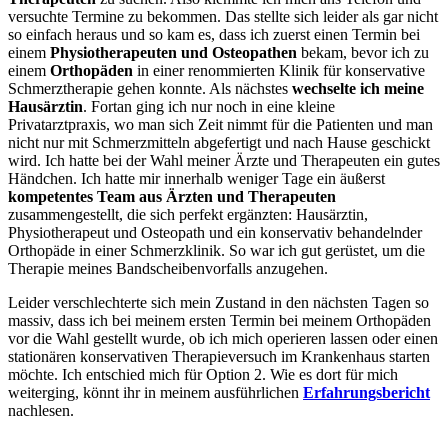
versuchte Termine zu bekommen. Das stellte sich leider als gar nicht
so einfach heraus und so kam es, dass ich zuerst einen Termin bei
einem
Physiotherapeuten und Osteopathen
bekam, bevor ich zu
einem
Orthopäden
in einer renommierten Klinik für konservative
Schmerztherapie gehen konnte. Als nächstes
wechselte ich meine
Hausärztin
. Fortan ging ich nur noch in eine kleine
Privatarztpraxis, wo man sich Zeit nimmt für die Patienten und man
nicht nur mit Schmerzmitteln abgefertigt und nach Hause geschickt
wird. Ich hatte bei der Wahl meiner Ärzte und Therapeuten ein gutes
Händchen. Ich hatte mir innerhalb weniger Tage ein äußerst
kompetentes Team aus Ärzten und Therapeuten
zusammengestellt, die sich perfekt ergänzten: Hausärztin,
Physiotherapeut und Osteopath und ein konservativ behandelnder
Orthopäde in einer Schmerzklinik. So war ich gut gerüstet, um die
Therapie meines Bandscheibenvorfalls anzugehen.
Leider verschlechterte sich mein Zustand in den nächsten Tagen so
massiv, dass ich bei meinem ersten Termin bei meinem Orthopäden
vor die Wahl gestellt wurde, ob ich mich operieren lassen oder einen
stationären konservativen Therapieversuch im Krankenhaus starten
möchte. Ich entschied mich für Option 2. Wie es dort für mich
weiterging, könnt ihr in meinem ausführlichen
Erfahrungsbericht
nachlesen.