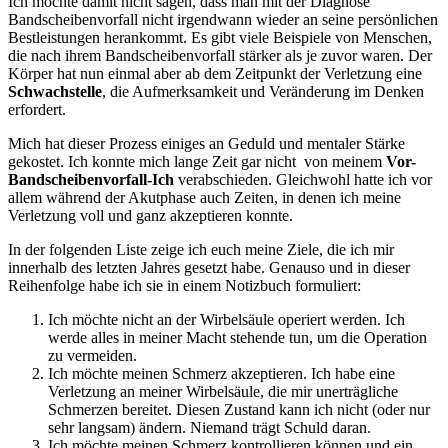
Ich möchte damit nicht sagen, dass man mit der Diagnose
Bandscheibenvorfall nicht irgendwann wieder an seine persönlichen
Bestleistungen herankommt. Es gibt viele Beispiele von Menschen,
die nach ihrem Bandscheibenvorfall stärker als je zuvor waren. Der
Körper hat nun einmal aber ab dem Zeitpunkt der Verletzung eine
Schwachstelle
, die Aufmerksamkeit und Veränderung im Denken
erfordert.
Mich hat dieser Prozess einiges an Geduld und mentaler Stärke
gekostet. Ich konnte mich lange Zeit gar nicht von meinem
Vor-
Bandscheibenvorfall-Ich
verabschieden. Gleichwohl hatte ich vor
allem während der Akutphase auch Zeiten, in denen ich meine
Verletzung voll und ganz akzeptieren konnte.
In der folgenden Liste zeige ich euch meine Ziele, die ich mir
innerhalb des letzten Jahres gesetzt habe. Genauso und in dieser
Reihenfolge habe ich sie in einem Notizbuch formuliert:
Ich möchte nicht an der Wirbelsäule operiert werden. Ich
werde alles in meiner Macht stehende tun, um die Operation
zu vermeiden.
Ich möchte meinen Schmerz akzeptieren. Ich habe eine
Verletzung an meiner Wirbelsäule, die mir unerträgliche
Schmerzen bereitet. Diesen Zustand kann ich nicht (oder nur
sehr langsam) ändern. Niemand trägt Schuld daran.
Ich möchte meinen Schmerz kontrollieren können und ein