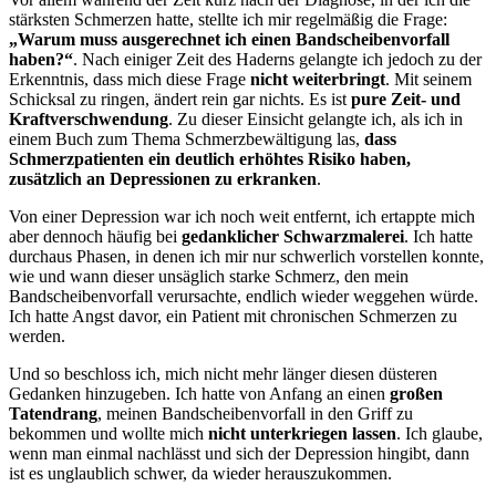
stärksten Schmerzen hatte, stellte ich mir regelmäßig die Frage:
„Warum muss ausgerechnet ich einen Bandscheibenvorfall
haben?“
. Nach einiger Zeit des Haderns gelangte ich jedoch zu der
Erkenntnis, dass mich diese Frage
nicht weiterbringt
. Mit seinem
Schicksal zu ringen, ändert rein gar nichts. Es ist
pure Zeit- und
Kraftverschwendung
. Zu dieser Einsicht gelangte ich, als ich in
einem Buch zum Thema Schmerzbewältigung las,
dass
Schmerzpatienten ein deutlich erhöhtes Risiko haben,
zusätzlich an Depressionen zu erkranken
.
Von einer Depression war ich noch weit entfernt, ich ertappte mich
aber dennoch häufig bei
gedanklicher Schwarzmalerei
. Ich hatte
durchaus Phasen, in denen ich mir nur schwerlich vorstellen konnte,
wie und wann dieser unsäglich starke Schmerz, den mein
Bandscheibenvorfall verursachte, endlich wieder weggehen würde.
Ich hatte Angst davor, ein Patient mit chronischen Schmerzen zu
werden.
Und so beschloss ich, mich nicht mehr länger diesen düsteren
Gedanken hinzugeben. Ich hatte von Anfang an einen
großen
Tatendrang
, meinen Bandscheibenvorfall in den Griff zu
bekommen und wollte mich
nicht unterkriegen lassen
. Ich glaube,
wenn man einmal nachlässt und sich der Depression hingibt, dann
ist es unglaublich schwer, da wieder herauszukommen.