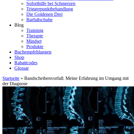
Soforthilfe bei Schmerzen
Triggerpunktbehandlung
Die Goldenen Drei
Barfußschuhe
Blog
Traininig
Therapie
Mindset
Produkte
Buchempfehlungen
Shop
Rabattcodes
Glossar
Startseite
»
Bandscheibenvorfall: Meine Erfahrung im Umgang mit
der Diagnose