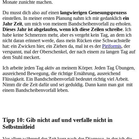
Monate zunichte machen.
Du musst dich also auf einen
langwierigen Genesungsprozess
einstellen. In meiner ersten Planung nahm ich mir gedanklich
ein
Jahr Zeit
, um mich von meinem Bandscheibenvorfall zu erholen.
Dieses Jahr ist abgelaufen, wenn ich diese Zeilen schreibe
. Ich
habe keine Schmerzen mehr, aber es vergeht kein Tag, an dem ich
nicht daran erinnert werde, dass mein Rücken eine Schwachstelle
hat: ein Zwicken hier, ein Ziehen da, mal ist es der
Piriformis
, der
verspannt, mal der Oberschenkel, der nach einem zu langen Tag auf
dem Stuhl meckert.
Ich arbeite jeden Tag aktiv an meinem Körper. Jeden Tag Übungen,
ausreichend Bewegung, die richtige Ernährung, ausreichend
Flüssigkeit. Ein Bandscheibenvorfall bedeutet richtig viel Arbeit.
Nimm dir die Zeit dafür und sei geduldig. Dann kann man gut mit
einem Bandscheibenvorfall leben.
Tipp 10: Gib nicht auf und verfalle nicht in
Selbstmitleid
Vor allem während der Zeit kurz nach der Diagnose, in der ich die