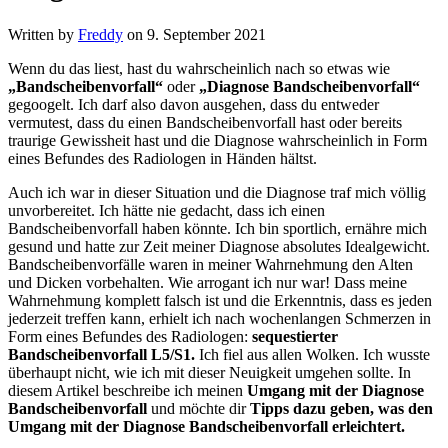
Written by
Freddy
on
9. September 2021
Wenn du das liest, hast du wahrscheinlich nach so etwas wie
„Bandscheibenvorfall“
oder
„Diagnose Bandscheibenvorfall“
gegoogelt. Ich darf also davon ausgehen, dass du entweder
vermutest, dass du einen Bandscheibenvorfall hast oder bereits
traurige Gewissheit hast und die Diagnose wahrscheinlich in Form
eines Befundes des Radiologen in Händen hältst.
Auch ich war in dieser Situation und die Diagnose traf mich völlig
unvorbereitet. Ich hätte nie gedacht, dass ich einen
Bandscheibenvorfall haben könnte. Ich bin sportlich, ernähre mich
gesund und hatte zur Zeit meiner Diagnose absolutes Idealgewicht.
Bandscheibenvorfälle waren in meiner Wahrnehmung den Alten
und Dicken vorbehalten. Wie arrogant ich nur war! Dass meine
Wahrnehmung komplett falsch ist und die Erkenntnis, dass es jeden
jederzeit treffen kann, erhielt ich nach wochenlangen Schmerzen in
Form eines Befundes des Radiologen:
sequestierter
Bandscheibenvorfall L5/S1.
Ich fiel aus allen Wolken. Ich wusste
überhaupt nicht, wie ich mit dieser Neuigkeit umgehen sollte. In
diesem Artikel beschreibe ich meinen
Umgang mit der Diagnose
Bandscheibenvorfall
und möchte dir
Tipps dazu geben, was den
Umgang mit der Diagnose Bandscheibenvorfall erleichtert.