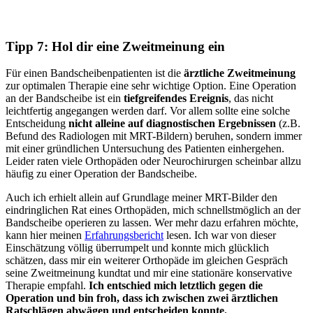
Tipp 7: Hol dir eine Zweitmeinung ein
Für einen Bandscheibenpatienten ist die
ärztliche Zweitmeinung
zur optimalen Therapie eine sehr wichtige Option. Eine Operation
an der Bandscheibe ist ein
tiefgreifendes Ereignis
, das nicht
leichtfertig angegangen werden darf. Vor allem sollte eine solche
Entscheidung
nicht alleine auf diagnostischen Ergebnissen
(z.B.
Befund des Radiologen mit MRT-Bildern) beruhen, sondern immer
mit einer gründlichen Untersuchung des Patienten einhergehen.
Leider raten viele Orthopäden oder Neurochirurgen scheinbar allzu
häufig zu einer Operation der Bandscheibe.
Auch ich erhielt allein auf Grundlage meiner MRT-Bilder den
eindringlichen Rat eines Orthopäden, mich schnellstmöglich an der
Bandscheibe operieren zu lassen. Wer mehr dazu erfahren möchte,
kann hier meinen
Erfahrungsbericht
lesen. Ich war von dieser
Einschätzung völlig überrumpelt und konnte mich glücklich
schätzen, dass mir ein weiterer Orthopäde im gleichen Gespräch
seine Zweitmeinung kundtat und mir eine stationäre konservative
Therapie empfahl.
Ich entschied mich letztlich gegen die
Operation und bin froh, dass ich zwischen zwei ärztlichen
Ratschlägen abwägen und entscheiden konnte.