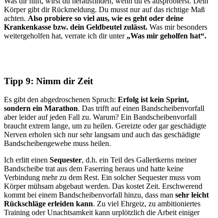
Was dir hilft, wirst du herausfinden, wenn du es ausprobierst. Dein
Körper gibt dir Rückmeldung. Du musst nur auf das richtige Maß
achten.
Also probiere so viel aus, wie es geht oder deine
Krankenkasse bzw. dein Geldbeutel zulässt.
Was mir besonders
weitergeholfen hat, verrate ich dir unter
„Was mir geholfen hat“.
Tipp 9: Nimm dir Zeit
Es gibt den abgedroschenen Spruch:
Erfolg ist kein Sprint,
sondern ein Marathon
. Das trifft auf einen Bandscheibenvorfall
aber leider auf jeden Fall zu. Warum? Ein Bandscheibenvorfall
braucht extrem lange, um zu heilen. Gereizte oder gar geschädigte
Nerven erholen sich nur sehr langsam und auch das geschädigte
Bandscheibengewebe muss heilen.
Ich erlitt einen
Sequester
, d.h. ein Teil des Gallertkerns meiner
Bandscheibe trat aus dem Faserring heraus und hatte keine
Verbindung mehr zu dem Rest. Ein solcher Sequester muss vom
Körper mühsam abgebaut werden. Das kostet Zeit. Erschwerend
kommt bei einem Bandscheibenvorfall hinzu, dass man
sehr leicht
Rückschläge erleiden kann
. Zu viel Ehrgeiz, zu ambitioniertes
Training oder Unachtsamkeit kann urplötzlich die Arbeit einiger