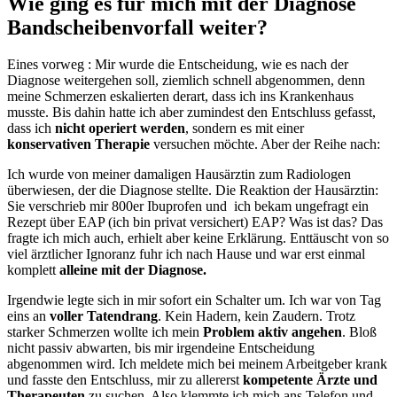
Wie ging es für mich mit der Diagnose
Bandscheibenvorfall weiter?
Eines vorweg : Mir wurde die Entscheidung, wie es nach der
Diagnose weitergehen soll, ziemlich schnell abgenommen, denn
meine Schmerzen eskalierten derart, dass ich ins Krankenhaus
musste. Bis dahin hatte ich aber zumindest den Entschluss gefasst,
dass ich
nicht operiert werden
, sondern es mit einer
konservativen Therapie
versuchen möchte. Aber der Reihe nach:
Ich wurde von meiner damaligen Hausärztin zum Radiologen
überwiesen, der die Diagnose stellte. Die Reaktion der Hausärztin:
Sie verschrieb mir 800er Ibuprofen und ich bekam ungefragt ein
Rezept über EAP (ich bin privat versichert) EAP? Was ist das? Das
fragte ich mich auch, erhielt aber keine Erklärung. Enttäuscht von so
viel ärztlicher Ignoranz fuhr ich nach Hause und war erst einmal
komplett
alleine mit der Diagnose.
Irgendwie legte sich in mir sofort ein Schalter um. Ich war von Tag
eins an
voller Tatendrang
. Kein Hadern, kein Zaudern. Trotz
starker Schmerzen wollte ich mein
Problem aktiv angehen
. Bloß
nicht passiv abwarten, bis mir irgendeine Entscheidung
abgenommen wird. Ich meldete mich bei meinem Arbeitgeber krank
und fasste den Entschluss, mir zu allererst
kompetente Ärzte und
Therapeuten
zu suchen. Also klemmte ich mich ans Telefon und