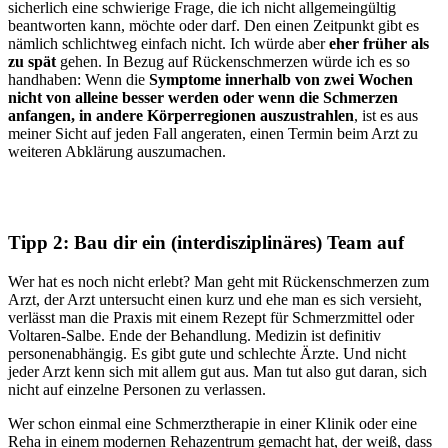
sicherlich eine schwierige Frage, die ich nicht allgemeingültig
beantworten kann, möchte oder darf. Den einen Zeitpunkt gibt es
nämlich schlichtweg einfach nicht. Ich würde aber
eher früher als
zu spät
gehen. In Bezug auf Rückenschmerzen würde ich es so
handhaben: Wenn die
Symptome innerhalb von zwei Wochen
nicht von alleine besser werden oder wenn die Schmerzen
anfangen, in andere Körperregionen auszustrahlen
, ist es aus
meiner Sicht auf jeden Fall angeraten, einen Termin beim Arzt zu
weiteren Abklärung auszumachen.
Tipp 2: Bau dir ein (interdisziplinäres) Team auf
Wer hat es noch nicht erlebt? Man geht mit Rückenschmerzen zum
Arzt, der Arzt untersucht einen kurz und ehe man es sich versieht,
verlässt man die Praxis mit einem Rezept für Schmerzmittel oder
Voltaren-Salbe. Ende der Behandlung. Medizin ist definitiv
personenabhängig. Es gibt gute und schlechte Ärzte. Und nicht
jeder Arzt kenn sich mit allem gut aus. Man tut also gut daran, sich
nicht auf einzelne Personen zu verlassen.
Wer schon einmal eine Schmerztherapie in einer Klinik oder eine
Reha in einem modernen Rehazentrum gemacht hat, der weiß, dass