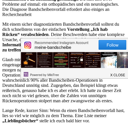
Probleme auf einmal: ein orthopädisches und ein neurologisches.
Die Diagnose Bandscheibenvorfall erfordert also einiges an
Recherchearbeit
Mit einem sicher diagnostizierten Bandscheibenvorfall solltest du
dich schnellstens von der einfachen
Vorstellung „Ich hab
Rücken“ verabschieden
. Deine Beschwerden habe eine komplexe
Ursache, die es zu verstehen gilt.
Nur mit vielen und guten
Informationen bist du in der Lage, auch gute Entscheidungen
zu treffen
.
Glaub mir: Wenn du gerade eine 8 in dein Schmerztagebuch
eingetragen hast und ein Arzt dir in Aussicht stellt, dass der Schmerz
morgen nach der OP ziemlich sicher weg sein wird, stimmst du der
Operation wahrscheinlich viel eher zu, wenn du nicht weißt, dass
wahrscheinlich 90% aller Bandscheiben-Operationen in
Deutschland unnötig sind. Zugegeben, das Beispiel klingt etwas
reißerisch, genauso habe ich es aber erlebt. Ich hatte zu dieser Zeit
noch nicht so viel gelesen, über die Zahlen von unnötigen
Rückenoperationen stolpert man aber zwangsweise als erstes.
Lange Rede, kurzer Sinn: Wenn du einen Bandscheibenvorfall hast,
lies so viel wie möglich zu dem Thema. Eine Liste meiner
„Lieblingsbücher“
stelle ich euch bald hier vor.