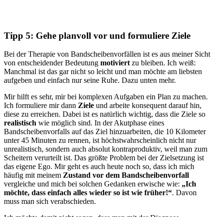
Tipp 5: Gehe planvoll vor und formuliere Ziele
Bei der Therapie von Bandscheibenvorfällen ist es aus meiner Sicht
von entscheidender Bedeutung
motiviert
zu bleiben. Ich weiß:
Manchmal ist das gar nicht so leicht und man möchte am liebsten
aufgeben und einfach nur seine Ruhe. Dazu unten mehr.
Mir hilft es sehr, mir bei komplexen Aufgaben ein Plan zu machen.
Ich formuliere mir dann
Ziele
und arbeite konsequent darauf hin,
diese zu erreichen. Dabei ist es natürlich wichtig, dass die Ziele so
realistisch
wie möglich sind. In der Akutphase eines
Bandscheibenvorfalls auf das Ziel hinzuarbeiten, die 10 Kilometer
unter 45 Minuten zu rennen, ist höchstwahrscheinlich nicht nur
unrealistisch, sondern auch absolut kontraproduktiv, weil man zum
Scheitern verurteilt ist. Das größte Problem bei der Zielsetzung ist
das eigene Ego. Mir geht es auch heute noch so, dass ich mich
häufig mit meinem
Zustand vor dem Bandscheibenvorfall
vergleiche und mich bei solchen Gedanken erwische wie:
„Ich
möchte, dass einfach alles wieder so ist wie früher!“
. Davon
muss man sich verabschieden.