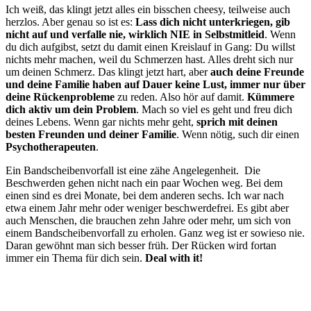
Ich weiß, das klingt jetzt alles ein bisschen cheesy, teilweise auch
herzlos. Aber genau so ist es:
Lass dich nicht unterkriegen, gib
nicht auf und verfalle nie, wirklich NIE in Selbstmitleid
. Wenn
du dich aufgibst, setzt du damit einen Kreislauf in Gang: Du willst
nichts mehr machen, weil du Schmerzen hast. Alles dreht sich nur
um deinen Schmerz. Das klingt jetzt hart, aber
auch deine Freunde
und deine Familie haben auf Dauer keine Lust, immer nur über
deine Rückenprobleme
zu reden. Also hör auf damit.
Kümmere
dich aktiv um dein Problem
. Mach so viel es geht und freu dich
deines Lebens. Wenn gar nichts mehr geht,
sprich mit deinen
besten Freunden und deiner Familie
. Wenn nötig, such dir einen
Psychotherapeuten
.
Ein Bandscheibenvorfall ist eine zähe Angelegenheit. Die
Beschwerden gehen nicht nach ein paar Wochen weg. Bei dem
einen sind es drei Monate, bei dem anderen sechs. Ich war nach
etwa einem Jahr mehr oder weniger beschwerdefrei. Es gibt aber
auch Menschen, die brauchen zehn Jahre oder mehr, um sich von
einem Bandscheibenvorfall zu erholen. Ganz weg ist er sowieso nie.
Daran gewöhnt man sich besser früh. Der Rücken wird fortan
immer ein Thema für dich sein.
Deal with it!